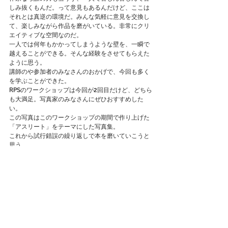
しみ抜くもんだ。って意見もあるんだけど、ここは
それとは真逆の環境だ。みんな気軽に意見を交換し
て、楽しみながら作品を磨がいている。非常にクリ
エイティブな空間なのだ。
一人では何年もかかってしまうような壁を、一瞬で
越えることができる。そんな経験をさせてもらえた
ように思う。
講師のや参加者のみなさんのおかげで、今回も多く
を学ぶことができた。
RPSのワークショップは今回が2回目だけど、どちら
も大満足。写真家のみなさんにぜひおすすめした
い。
この写真はこのワークショップの期間で作り上げた
「アスリート」をテーマにした写真集。
これから試行錯誤の繰り返しで本を磨いていこうと
思う。