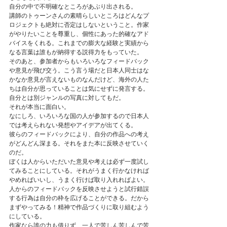
自分の中で不明確なところがあぶり出される。
講師のトゥーンさんの素晴らしいところはどんなプ
ロジェクトも絶対に否定はしないということ。作家
がやりたいことを尊重し、個性にあった的確なアド
バイスをくれる。これまでの膨大な経験と実績から
なる言葉は誰もが納得する説得力をもっていた。
そのあと、参加者からもいろいろなフィードバック
や意見が飛び交う。こう言う場だと日本人同士はな
かなか意見が言えないものなんだけど、海外の人た
ちは自分が思っていることは気にせずに発言する。
自分とは別ジャンルの写真に対してもだ。
それが本当に面白い。
なにしろ、いろいろな国の人が参加するので日本人
では考えられない発想やアイデアが出てくる。
彼らのフィードバックにより、自分の作品への考え
がどんどん深まる。それをまた本に反映させていく
のだ。
ぼくは人からいただいた意見や考えは必ず一度試し
てみることにしている。それがうまく行かなければ
やめればいいし、うまく行けば取り入れればよい。
人からのフィードバックを反映させようと試行錯誤
する行為は自分の枠を広げることができる。だから
まずやってみる！精神で作品づくりに取り組むよう
にしている。
作家なら誰の力も借りず、一人で苦しん苦しんで苦