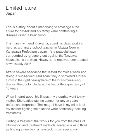
Limited future
Japan
This is a story about a man trying to envisage a the
future for himself and his family while confronting a
disease called a brain tumor.
This man, my friend Kitayama, spent his days working
hard as a primary school teacher in Aikawa Town in
Kanagawa Prefecture Japan. It’s a peaceful town
surrounded by greenery set against the Tanzawa
Mountains to the west. However, he received unexpected
news in July 2016.
After a severe headache that lasted for over a week and
taking a subsequent MRI scan, they discovered a brain
tumor in the right hemisphere of the brain measuring
3.8cm. The doctor declared he had a life expectancy of
10 years.
When I heard about his illness, my thoughts went to my
mother. She battled uterine cancer for seven years
before she departed. The image I have in my mind is of
my mother fighting the disease while continually seeking
treatments.
Finding a treatment that works for you from the mass of
information and treatment methods available is as difficult
as finding a needle in a haystack. From seeing my