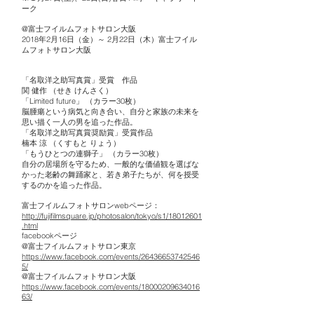
ーク
@富士フイルムフォトサロン大阪
2018年2月16日（金）～ 2月22日（木）富士フイル
ムフォトサロン大阪
「名取洋之助写真賞」受賞 作品
関 健作 （せき けんさく）
「Limited future」 （カラー30枚）
脳腫瘍という病気と向き合い、自分と家族の未来を
思い描く一人の男を追った作品。
「名取洋之助写真賞奨励賞」受賞作品
楠本 涼 （くすもと りょう）
「もうひとつの連獅子」 （カラー30枚）
自分の居場所を守るため、一般的な価値観を選ばな
かった老齢の舞踊家と、若き弟子たちが、何を授受
するのかを追った作品。
富士フイルムフォトサロンwebページ：
http://fujifilmsquare.jp/photosalon/tokyo/s1/18012601
.html
facebookページ
@富士フイルムフォトサロン東京
https://www.facebook.com/events/26436653742546
5/
@富士フイルムフォトサロン大阪
https://www.facebook.com/events/18000209634016
63/