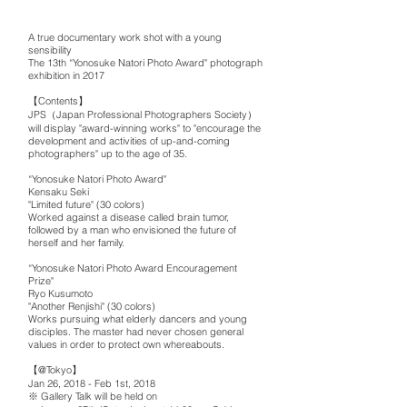
A true documentary work shot with a young
sensibility
The 13th “Yonosuke Natori Photo Award" photograph
exhibition in 2017
【Contents】
JPS（Japan Professional Photographers Society）
will display "award-winning works" to "encourage the
development and activities of up-and-coming
photographers" up to the age of 35.
“Yonosuke Natori Photo Award"
Kensaku Seki
"Limited future" (30 colors)
Worked against a disease called brain tumor,
followed by a man who envisioned the future of
herself and her family.
“Yonosuke Natori Photo Award Encouragement
Prize"
Ryo Kusumoto
"Another Renjishi" (30 colors)
Works pursuing what elderly dancers and young
disciples. The master had never chosen general
values in order to protect own whereabouts.
【@Tokyo】
Jan 26, 2018 - Feb 1st, 2018
※ Gallery Talk will be held on