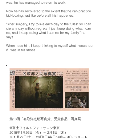
was, he has managed to return to work.
Now he has recovered to the extent that he can practice
kickboxing, just like before all this happened.
“After surgery, I try to live each day to the fullest so I can
die any day without regrets. I just keep doing what I can
do, and I keep doing what I can do for my family,” he
says.
When I see him, I keep thinking to myself what I would do
if I was in his shoes.
第13回「名取洋之助写真賞」受賞作品 写真展
@富士フイルムフォトサロン東京
2018年1月26日（金）～ 2月1日（木）
※１月27日(土)、28日(日)各日14時～ ギャラリート