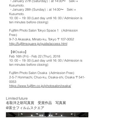
・January 27th (Saturday)：at 14:00〜 Seki +
Kusumoto.
・January 28th (Sunday)：at 14:00〜 Seki +
Kusumoto.
10: 00 ~ 19: 00 (Last day until 16: 00 / Admission is
ten minutes before closing)
Fujifilm Photo Salon Tokyo Space 1 （Admission
Free）
9-7-3 Akasaka, Minato-ku, Tokyo 〒107-0052
http://fujifilmsquare.jp/guide/access.html
【@Osaka】
Feb 16th (Fri) - Feb 22 (Thur), 2018
10: 00 ~ 19: 00 (Last day until 16: 00 / Admission is
ten minutes before closing)
Fujifilm Photo Salon Osaka（Admission Free）
2-5-7 Honmachi, Chuo-ku, Osaka-shi, Osaka 〒541-
0053
https://www.fujifilm.co.jp/photosalon/osaka/
Limited future
名取洋之助写真賞 受賞作品 写真展
@富士フィルムスクエア