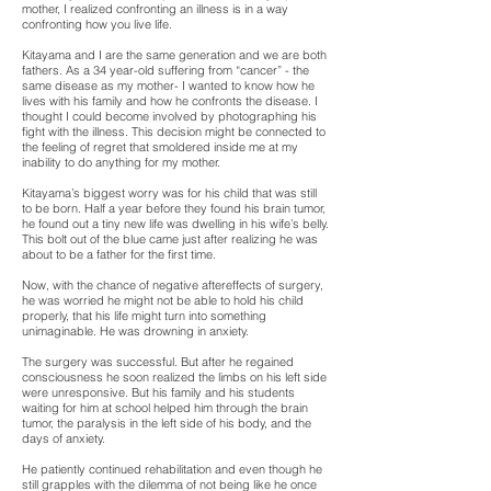
mother, I realized confronting an illness is in a way
confronting how you live life.
Kitayama and I are the same generation and we are both
fathers. As a 34 year-old suffering from “cancer” - the
same disease as my mother- I wanted to know how he
lives with his family and how he confronts the disease. I
thought I could become involved by photographing his
fight with the illness. This decision might be connected to
the feeling of regret that smoldered inside me at my
inability to do anything for my mother.
Kitayama’s biggest worry was for his child that was still
to be born. Half a year before they found his brain tumor,
he found out a tiny new life was dwelling in his wife’s belly.
This bolt out of the blue came just after realizing he was
about to be a father for the first time.
Now, with the chance of negative aftereffects of surgery,
he was worried he might not be able to hold his child
properly, that his life might turn into something
unimaginable. He was drowning in anxiety.
The surgery was successful. But after he regained
consciousness he soon realized the limbs on his left side
were unresponsive. But his family and his students
waiting for him at school helped him through the brain
tumor, the paralysis in the left side of his body, and the
days of anxiety.
He patiently continued rehabilitation and even though he
still grapples with the dilemma of not being like he once