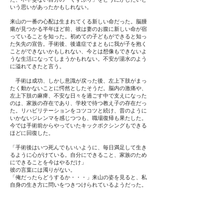
いう思いがあったかもしれない。
来山の一番の心配は生まれてくる新しい命だった。脳腫
瘍が見つかる半年ほど前、彼は妻のお腹に新しい命が宿
っていることを知った。初めての子どもができると知っ
た矢先の宣告。手術後、後遺症でまともに我が子を抱く
ことができないかもしれない、今とは想像もできないよ
うな生活になってしまうかもれない。不安が湯水のよう
に溢れてきたと言う。
手術は成功、しかし意識が戻った後、左上下肢がまっ
たく動かないことに愕然としたそうだ。脳内の激痛や、
左上下肢の麻痺、不安な日々を過ごす中で支えになった
のは、家族の存在であり、学校で待つ教え子の存在だっ
た。リハビリテーションをコツコツと続け、昔のように
いかないジレンマを感じつつも、職場復帰も果たした。
今では手術前からやっていたキックボクシングもできる
ほどに回復した。
「手術後はいつ死んでもいいように、毎日満足して生き
るように心がけている。自分にできること、家族のため
にできることを今はやるだけ」
彼の言葉には濁りがない。
「俺だったらどうするか・・・」来山の姿を見ると、私
自身の生き方に問いをつきつけられているようだった。