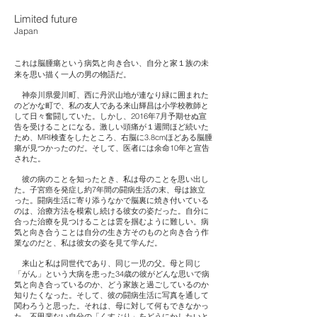
Limited future
Japan
これは脳腫瘍という病気と向き合い、自分と家１族の未
来を思い描く一人の男の物語だ。
神奈川県愛川町、西に丹沢山地が連なり緑に囲まれた
のどかな町で、私の友人である来山輝昌は小学校教師と
して日々奮闘していた。しかし、2016年7月予期せぬ宣
告を受けることになる。激しい頭痛が１週間ほど続いた
ため、MRI検査をしたところ、右脳に3.8cmほどある脳腫
瘍が見つかったのだ。そして、医者には余命10年と宣告
された。
彼の病のことを知ったとき、私は母のことを思い出し
た。子宮癌を発症し約7年間の闘病生活の末、母は旅立
った。闘病生活に寄り添うなかで脳裏に焼き付いている
のは、治療方法を模索し続ける彼女の姿だった。自分に
合った治療を見つけることは雲を掴むように難しい。病
気と向き合うことは自分の生き方そのものと向き合う作
業なのだと、私は彼女の姿を見て学んだ。
来山と私は同世代であり、同じ一児の父。母と同じ
「がん」という大病を患った34歳の彼がどんな思いで病
気と向き合っているのか、どう家族と過ごしているのか
知りたくなった。そして、彼の闘病生活に写真を通して
関わろうと思った。それは、母に対して何もできなかっ
た、不甲斐ない自分の「くすぶり」をどうにかしたいと