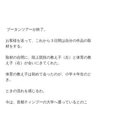
 ブータンツアーが終了。
お客様を送って、これから３日間は自分の作品の取
材をする。
取材の合間に、陸上競技の教え子（左）と体育の教
え子（右）が会いにきてくれた。
体育の教え子は初めて会ったのが、小学４年生のと
き。
ときの流れを感じるわ。
今は、首都ティンプーの大学へ通っているとのこ
と。
２人とも民族衣装をおしゃれに着こなしてた。
#ブータン
#Bhutan
#関健作
#写真家