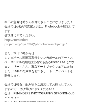
本日の急遽13時から在廊できることになりました！
会場では9名の写真家と共に、Photobookを展示して
ます。
ぜひ見にきてください。
http://reminders-
project.org/rps/2017photobookasobjectjp/
また、本日16時からは
シンガポール国際写真祭やシンガポールのアートス
ペースDECKの共同設立者でもあるGwen Lee（グウ
ェン・リー）さん、東京アートブックフェアに参加
した、10名の写真家をお招きし、トークイベントを
開催します。
会場では軽食、飲み物をご用意してお待ちしており
ますので、ぜひ遊びにきてください！
会場：REMINDERS PHOTOGRAPHY STRONGHOLD
ギャラリー
〒131-0032東京都墨田区東向島2-28-5
http://reminders-