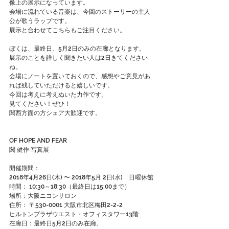
像上の展示になっています。
会場に流れている音楽は、今回のストーリーの主人
公が歌うラップです。
展示と合わせてこちらもご注目ください。
ぼくは、最終日、5月2日のみの在廊となります。
展示のことを詳しく聞きたい人は2日きてください
ね。
会場にノートを置いておくので、感想やご意見があ
れば残していただけると嬉しいです。
今回は考えに考えぬいた力作です。
見てください！ぜひ！
関西方面の方シェア大歓迎です。
OF HOPE AND FEAR
関 健作 写真展　
開催期間：　
2018年4月26日(木) 〜 2018年5月 2日(水)　日曜休館
時間： 10:30～18:30（最終日は15:00まで）
場所：大阪ニコンサロン
住所： 〒530-0001 大阪市北区梅田2-2-2
ヒルトンプラザウエスト・オフィスタワー13階
在廊日：最終日5月2日のみ在廊。