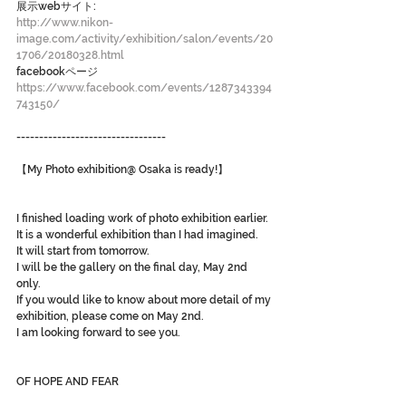
展示webサイト:
http://www.nikon-
image.com/activity/exhibition/salon/events/20
1706/20180328.html
facebookページ
https://www.facebook.com/events/1287343394
743150/
---------------------------------
【My Photo exhibition@ Osaka is ready!】
I finished loading work of photo exhibition earlier.
It is a wonderful exhibition than I had imagined.
It will start from tomorrow.
I will be the gallery on the final day, May 2nd 
only.
If you would like to know about more detail of my 
exhibition, please come on May 2nd.
I am looking forward to see you.
OF HOPE AND FEAR
Kensaku Seki Photo Exhibition