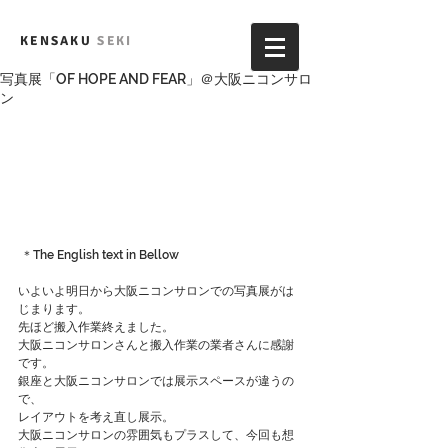
KENSAKU
SEKI
写真展「OF HOPE AND FEAR」＠大阪ニコンサロ
ン
 ＊The English text in Bellow
いよいよ明日から大阪ニコンサロンでの写真展がは
じまります。
先ほど搬入作業終えました。
大阪ニコンサロンさんと搬入作業の業者さんに感謝
です。
銀座と大阪ニコンサロンでは展示スペースが違うの
で、
レイアウトを考え直し展示。
大阪ニコンサロンの雰囲気もプラスして、今回も想