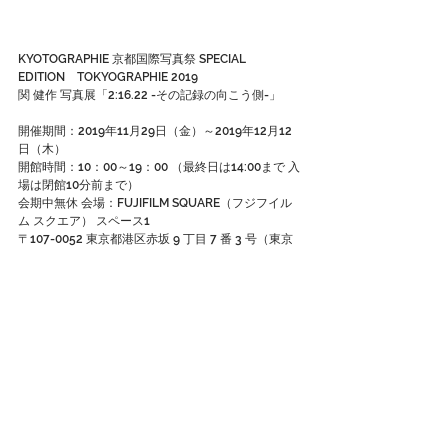
KYOTOGRAPHIE 京都国際写真祭 SPECIAL 
EDITION　TOKYOGRAPHIE 2019
関 健作 写真展「2:16.22 -その記録の向こう側-」
開催期間：2019年11月29日（金）～2019年12月12
日（木）
開館時間：10：00～19：00 （最終日は14:00まで 入
場は閉館10分前まで）
会期中無休 会場：FUJIFILM SQUARE（フジフイル
ム スクエア） スペース1
〒107-0052 東京都港区赤坂 9 丁目 7 番 3 号（東京
ミッドタウン・ウエスト）
TEL 03-6271-3350　 詳細はこちらごご覧ください↓
富士フィルム写真展webページ：
http://fujifilmsquare.jp/detail/1911290123.html
facebookページ：
https://www.facebook.com/events/2419914581
657881/
11月30日には関連イベントとして為末さんとのトー
クイベントも開催。