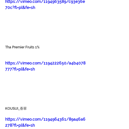
https://vimeo.com/1194963589/c93e36e
70c?fl=pl&fe=sh
Tha Premier Fruits 1%
https://vimeo.com/1194222650/a4b4078
777?fl=pl&fe=sh
KOUSUI_香翠
https://vimeo.com/1194964361/89a46a6
278?fl=pl&fe=sh