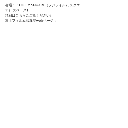
会場：FUJIFILM SQUARE（フジフイルム スクエ
ア） スペース1
詳細はこちらごご覧ください↓
富士フィルム写真展webページ：
http://fujifilmsquare.jp/detail/1911290123.html 
facebookページ：
https://www.facebook.com/events/2419914581
657881/
#高平慎士
#写真展
#京都国際写真祭
#KYOTOGRAPHIE
#TOKYOGRAPHIE
#富士フィル
ム
#FUJIFILMSQUARE
#アスリートチャンネル
コメント
コメントを追加…