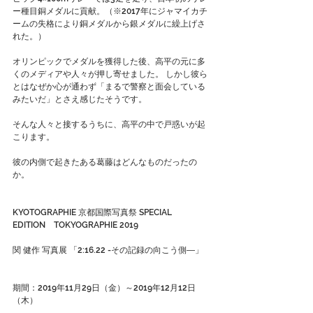
ー種目銅メダルに貢献。（※2017年にジャマイカチ
ームの失格により銅メダルから銀メダルに繰上げさ
れた。）
オリンピックでメダルを獲得した後、高平の元に多
くのメディアや人々が押し寄せました。 しかし彼ら
とはなぜか心が通わず「まるで警察と面会している
みたいだ」とさえ感じたそうです。
そんな人々と接するうちに、高平の中で戸惑いが起
こります。
彼の内側で起きたある葛藤はどんなものだったの
か。
KYOTOGRAPHIE 京都国際写真祭 SPECIAL 
EDITION　TOKYOGRAPHIE 2019
関 健作 写真展 「2:16.22 -その記録の向こう側―」
期間：2019年11月29日（金）～2019年12月12日
（木）