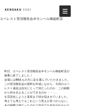
KENSAKU
SEKI
エベレスト登頂報告会＠モンベル御徒町店
昨日、エベレスト登頂報告会＠モンベル御徒町店が
無事に終了しました！
会場には88名もの方に足を運んでいただきました。
この登頂報告会の資料を作成しながら、今回のエベ
レスト遠征は自分にとって何だったのか、この経験
から何を伝えることができるのか・・・。
を言語化しようと直前まで頭を悩ませていました。
考えても考えてもこれという答えが見つからない。
あの経験は何だったのか？自分でも自分がわからな