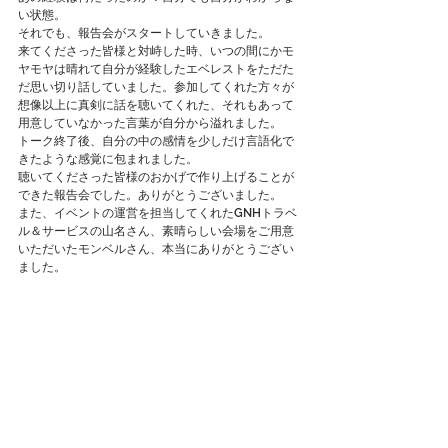
い状態。
それでも、報告会がスタートしていきました。
来てくださった皆様と対峙した時、いつの間にかモ
ヤモヤは晴れて自分が経験したエベレストをただた
だ思い切り話していました。参加してくれた方々が
想像以上に真剣に話を聴いてくれた、それもあって
用意していなかった言葉が自分から溢れました。
トーク終了後、自分の中の感情を少しだけ言語化で
きたような感覚に包まれました。
聴いてくださった皆様のおかげで作り上げることが
できた報告会でした。ありがとうございました。
また、イベントの運営を担当してくれたGNHトラベ
ル＆サービスの山名さん、素晴らしい会場をご用意
いただいたモンベルさん、本当にありがとうござい
ました。