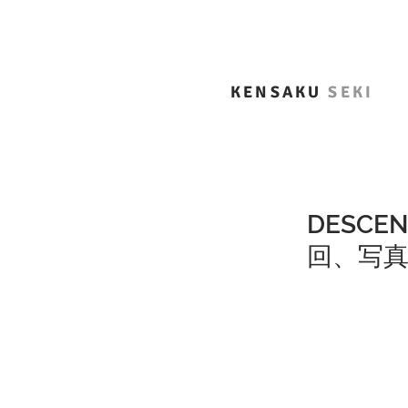
KENSAKU
SEKI
DESC
回、写