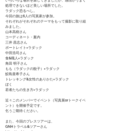
いろいろな場所を旅してきましたが、感情がうまく
処理できないほど美しい場所でした。
ラダック恐るべし。
今回の旅は6人の写真家が参加。
それぞれがそれぞれのテーマをもって撮影に取り組
みました。
山本高樹さん
コーディネート・案内
三井 昌志さん
ポートレイト×ラダック
中田浩司さん
食&職人×ラダック
角田 明子さん
もも（ラダックの餃子）×ラダック
鮫島亜希子さん
トレッキング&女性のありかた×ラダック
ぼく
若者たちの生き方×ラダック
近々このメンバーでイベント（写真展orトークイベ
ント）を開催予定です。
乞うご期待ください。
また、今回のプレスツアーは、
GNHトラベル&ツアーさん