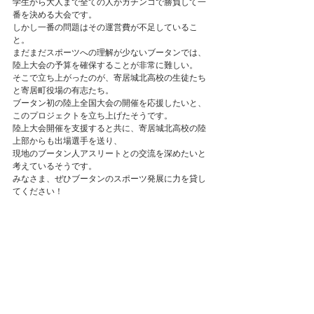
学生から大人まで全ての人がガチンコで勝負して一
番を決める大会です。
しかし一番の問題はその運営費が不足しているこ
と。
まだまだスポーツへの理解が少ないブータンでは、
陸上大会の予算を確保することが非常に難しい。
そこで立ち上がったのが、寄居城北高校の生徒たち
と寄居町役場の有志たち。
ブータン初の陸上全国大会の開催を応援したいと、
このプロジェクトを立ち上げたそうです。
陸上大会開催を支援すると共に、寄居城北高校の陸
上部からも出場選手を送り、
現地のブータン人アスリートとの交流を深めたいと
考えているそうです。
みなさま、ぜひブータンのスポーツ発展に力を貸し
てください！
#ブータン
#Bhutan
#関健作
#KensakuSeki
#為末
大
コメント