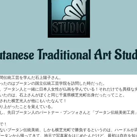
間伝統工芸を学んだ石上陽子さん。
ったのはブータンの国立伝統工芸学院を訪問した時だった。
、ブータン人と一緒に日本人女性が仏画を学んでいる！それだけでも異様な
いたのは、石上さんがぼくと同じ千葉県横芝光町出身だったってこと。
された横芝光人が他にもいたなんて！
り上がったことを覚えている。
し、先日ブータン人のパートナー・プンツォさんと「ブータン伝統美術工房
で！
ないブータン伝統美術、しかも横芝光町で勝負するというのは、ハードルが
年ブータンから帰ってきて、地元で写真家をはじめたんだけど、最初は存在を知