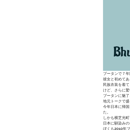
ブータンで７年
彼女と初めてあ
民族衣装を着て
けど、さらに驚
ブータンに魅了
地元トークで盛
今年日本に帰国
た。
しかも横芝光町
日本に馴染みの
ぼくも2010