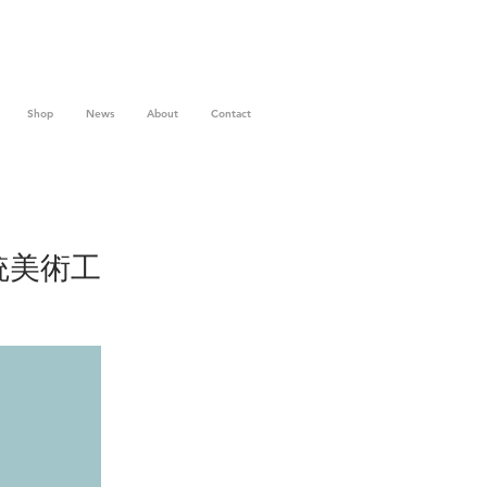
Shop
News
About
Contact
統美術工