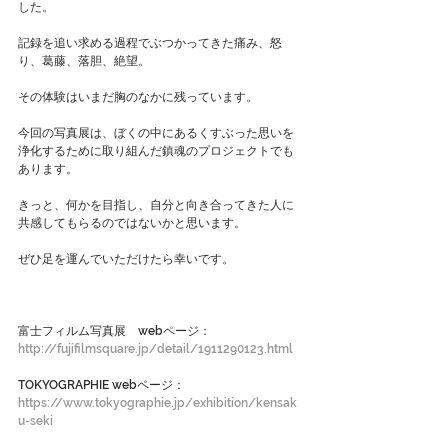
した。
記録を追い求める過程でぶつかってきた痛み、怒
り、葛藤、落胆、絶望。
その体験はいまだ胸のなかに残っています。
今回の写真展は、ぼくの中にあるくすぶった思いを
浄化するために取り組んだ鎮魂のプロジェクトでも
あります。
きっと、何かを目指し、自分と向き合ってきた人に
共感してもらるのではないかと思います。
ぜひ足を運んでいただけたら幸いです。
富士フィルム写真展　webページ：
http://fujifilmsquare.jp/detail/1911290123.html 
TOKYOGRAPHIE webページ：
https://www.tokyographie.jp/exhibition/kensak
u-seki 