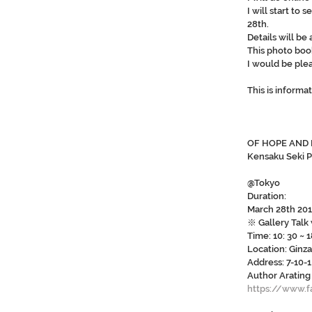
I will start to
28th.
Details will b
This photo book
I would be plea
This is informa
OF HOPE AND
Kensaku Seki P
@Tokyo
Duration: 
March 28th 201
※ Gallery Talk w
Time: 10: 30 ~ 1
Location: Ginz
Address: 7-10-
Author Arating 
https://www.