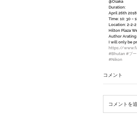
@Osaka
Duration: 
April 26th 201
Time: 10: 30 ~ 1
Location: 2-2-
Hilton Plaza We
Author Arating
I will only be 
https://www.
#Bhutan
#ブ
#Nikon
コメント
コメントを