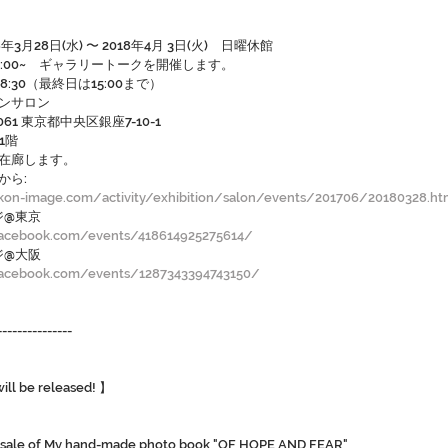
年3月28日(水) 〜 2018年4月 3日(火)　日曜休館
)14:00~　ギャラリートークを開催します。
18:30（最終日は15:00まで）
ンサロン
061 東京都中央区銀座7-10-1
A1階
在廊します。
から:
kon-image.com/activity/exhibition/salon/events/201706/20180328.ht
ージ@東京
facebook.com/events/418614925275614/
ージ@大阪
facebook.com/events/1287343394743150/
---------------
ll be released! 】
ne sale of My hand-made photo book "OF HOPE AND FEAR"