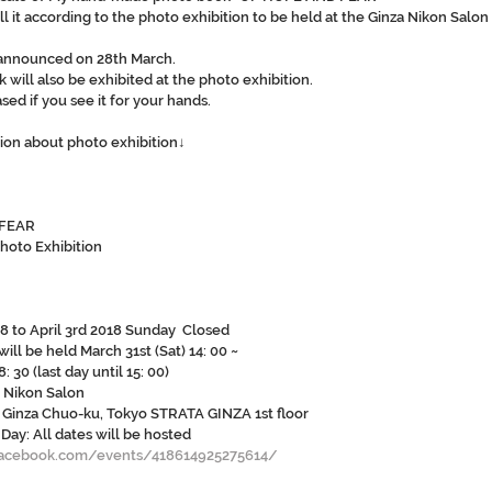
 sell it according to the photo exhibition to be held at the Ginza Nikon Salo
e announced on 28th March.
 will also be exhibited at the photo exhibition.
sed if you see it for your hands.
tion about photo exhibition↓
 FEAR
hoto Exhibition 
8 to April 3rd 2018 Sunday  Closed 
ill be held March 31st (Sat) 14: 00 ~ 
8: 30 (last day until 15: 00)
a Nikon Salon
1 Ginza Chuo-ku, Tokyo STRATA GINZA 1st floor
Day: All dates will be hosted
facebook.com/events/418614925275614/