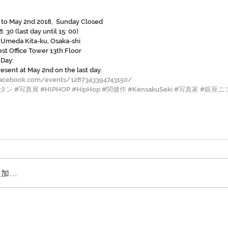
8 to May 2nd 2018,  Sunday Closed 
8: 30 (last day until 15: 00)
2 Umeda Kita-ku, Osaka-shi
st Office Tower 13th Floor
 Day:
present at May 2nd on the last day.
facebook.com/events/1287343394743150/
ータン
#写真展
#HIPHOP
#HipHop
#関健作
#KensakuSeki
#写真家
#銀座ニ
追加…