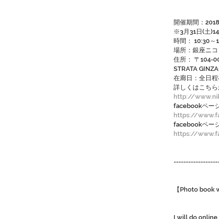
開催期間：2018
※3月31日(土
時間： 10:30～
場所：銀座ニコ
住所： 〒104-0
STRATA GINZ
在廊日：全日程
詳しくはこちら
http://www.ni
facebookペ
https://www.
facebookペ
https://www.
------------------
【Photo book wi
I will do onli