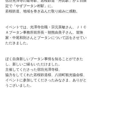
宿坊光澤寺の最寄駅、若桜鉄道「丹比駅」が１日限
定で「やずブータン村駅」に。
若桜鉄道、地域を巻き込んだ取り組みに感動。
イベントでは、光澤寺住職・宗元英敏さん、ＪＩＣ
Ａブータン事務所前所長・朝熊由美子さん、冒険
家・中尾和則さんとブータンについて話をさせてい
ただきました。
ぼく自身新しいブータン事情を知ることができた
し、新しいご縁もいただけました。
主催してくださった宿坊光澤寺様、
協力をしてくれた若桜鉄道様、八頭町観光協会様、
イベントに参加してくださったみなさま、ありがと
うございました。