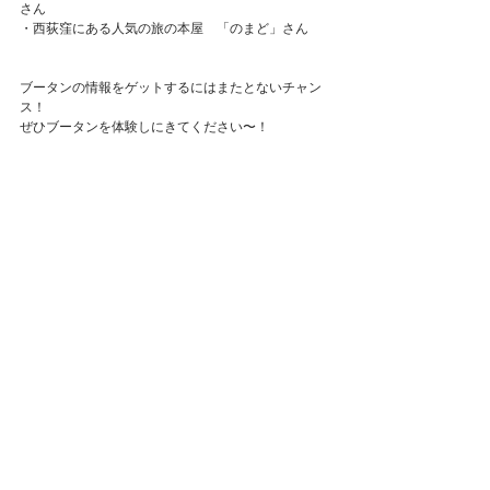
さん
・西荻窪にある人気の旅の本屋　「のまど」さん
ブータンの情報をゲットするにはまたとないチャン
ス！
ぜひブータンを体験しにきてください〜！
-------------------------------
日本・ブータン外交関係樹立30周年記念
海外文化セミナー「ブータン」
日時：11月26日（土）13:00～17:00
会場：高井戸地域区民センター3階　体育室（杉並区
高井戸東3-7-5）
共催：杉並区、外務省「日本・ブータン外交関係樹
立30周年」認定事業
後援:独立行政法人国際協力機構（JICA）、日本ブー
タン友好協会
詳しくはこちら：
http://suginami-
kouryu.org/contents/code/eve20161126?
re=1476159019