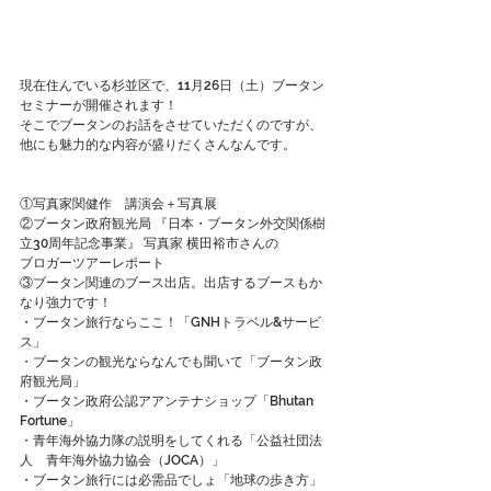
現在住んでいる杉並区で、11月26日（土）ブータン
セミナーが開催されます！
そこでブータンのお話をさせていただくのですが、
他にも魅力的な内容が盛りだくさんなんです。
①写真家関健作　講演会＋写真展
②ブータン政府観光局 『日本・ブータン外交関係樹
立30周年記念事業』 写真家 横田裕市さんの
ブロガーツアーレポート
③ブータン関連のブース出店。出店するブースもか
なり強力です！
・ブータン旅行ならここ！「GNHトラベル&サービ
ス」
・ブータンの観光ならなんでも聞いて「ブータン政
府観光局」
・ブータン政府公認アアンテナショップ「Bhutan 
Fortune」
・青年海外協力隊の説明をしてくれる「公益社団法
人　青年海外協力協会（JOCA）」
・ブータン旅行には必需品でしょ「地球の歩き方」