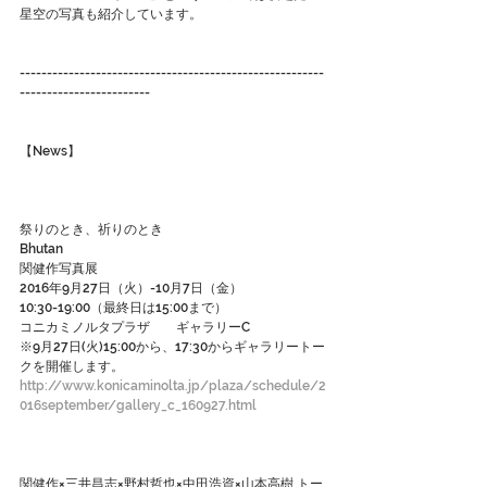
星空の写真も紹介しています。
--------------------------------------------------------
------------------------
【News】
祭りのとき、祈りのとき
Bhutan
関健作写真展
2016年9月27日（火）-10月7日（金）
10:30-19:00（最終日は15:00まで）
コニカミノルタプラザ　　ギャラリーC
※9月27日(火)15:00から、17:30からギャラリートー
クを開催します。
http://www.konicaminolta.jp/plaza/schedule/2
016september/gallery_c_160927.html
関健作×三井昌志×野村哲也×中田浩資×山本高樹 トー