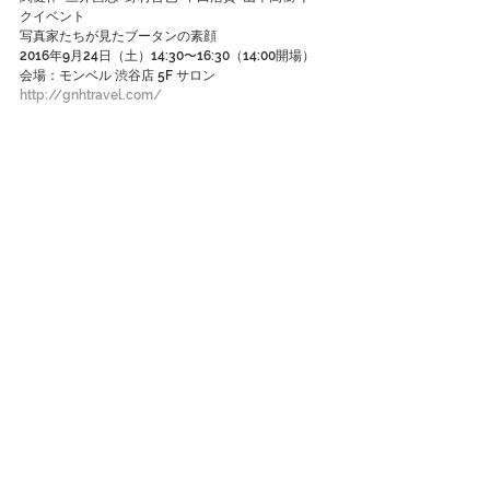
クイベント
写真家たちが見たブータンの素顔
2016年9月24日（土）14:30〜16:30（14:00開場）
会場：モンベル 渋谷店 5F サロン
http://gnhtravel.com/
その他のNews & Event
http://www.kensakuseki-
photoworks.com/#!event/yh566
#星空
#横芝光
#関健作
#KensakuSeki
#ブータン写
真家
コメント
コメントを追加…