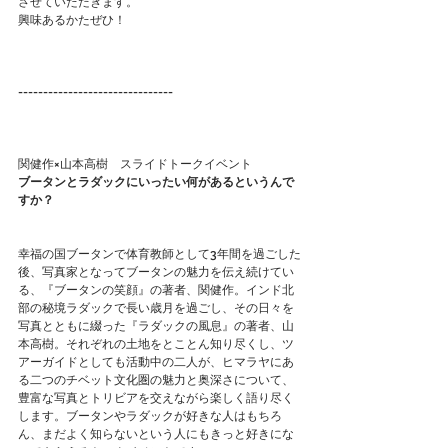
させていただきます。
興味あるかたぜひ！
-------------------------------
関健作×山本高樹　スライドトークイベント
ブータンとラダックにいったい何があるというんで
すか？
幸福の国ブータンで体育教師として3年間を過ごした
後、写真家となってブータンの魅力を伝え続けてい
る、『ブータンの笑顔』の著者、関健作。インド北
部の秘境ラダックで長い歳月を過ごし、その日々を
写真とともに綴った『ラダックの風息』の著者、山
本高樹。それぞれの土地をとことん知り尽くし、ツ
アーガイドとしても活動中の二人が、ヒマラヤにあ
る二つのチベット文化圏の魅力と奥深さについて、
豊富な写真とトリビアを交えながら楽しく語り尽く
します。ブータンやラダックが好きな人はもちろ
ん、まだよく知らないという人にもきっと好きにな