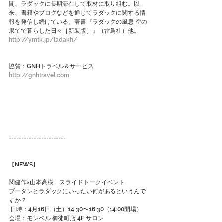
間、ラダックに長期滞在して取材に取り組む。以
来、書籍やブログなどを通じてラダックに関する情
報を発信し続けている。著書『ラダックの風息 空の
果てで暮らした日々［新装版］』（雷鳥社）他。
http://ymtk.jp/ladakh/
協賛：GNHトラベル＆サービス
http://gnhtravel.com
-----------------------
【NEWS】
関健作×山本高樹　スライドトークイベント
ブータンとラダックにいったい何があるというんで
すか？
 日時：4月16日（土）14:30〜16:30（14:00開場）
会場：モンベル 御徒町店 4F サロン