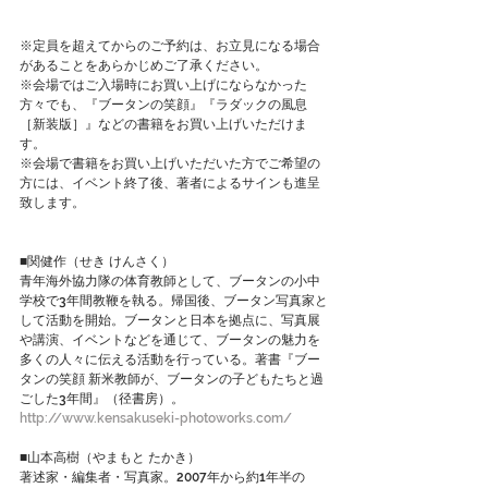
※定員を超えてからのご予約は、お立見になる場合
があることをあらかじめご了承ください。
※会場ではご入場時にお買い上げにならなかった
方々でも、『ブータンの笑顔』『ラダックの風息
［新装版］』などの書籍をお買い上げいただけま
す。
※会場で書籍をお買い上げいただいた方でご希望の
方には、イベント終了後、著者によるサインも進呈
致します。
■関健作（せき けんさく）
青年海外協力隊の体育教師として、ブータンの小中
学校で3年間教鞭を執る。帰国後、ブータン写真家と
して活動を開始。ブータンと日本を拠点に、写真展
や講演、イベントなどを通じて、ブータンの魅力を
多くの人々に伝える活動を行っている。著書『ブー
タンの笑顔 新米教師が、ブータンの子どもたちと過
ごした3年間』（径書房）。
http://www.kensakuseki-photoworks.com/
■山本高樹（やまもと たかき）
著述家・編集者・写真家。2007年から約1年半の