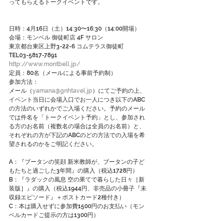
ってもらえるトークイベントです。
日時：4月16日（土）14:30〜16:30（14:00開場）
会場：モンベル 御徒町店 4F サロン
東京都台東区上野3-22-6 コムテラス御徒町　
TEL03-5817-7891　
http://www.montbell.jp/
定員：80名（メールによる事前予約制）
参加方法：
メール（
yamana@gnhtavel.jp
）にてご予約の上、
イベント当日に会場入口でお一人につき以下のABC
の方法のいずれかでご入場ください。予約のメール
では件名を「トークイベント予約」とし、参加され
る方のお名前（複数名の場合は全員のお名前）と、
それぞれの方が下記のABCのどの方法での入場を希
望されるのかをご明記ください。
A：『ブータンの笑顔 新米教師が、ブータンの子ど
もたちと過ごした3年間』の購入（税込1728円）
B：『ラダックの風息 空の果てで暮らした日々［新
装版］』の購入（税込1944円、非売品の小冊子『未
収録エピソード』＋ポストカード2種付き）
C：本は購入せずに参加費1500円のお支払い（モン
ベルカードご提示の方は1300円）