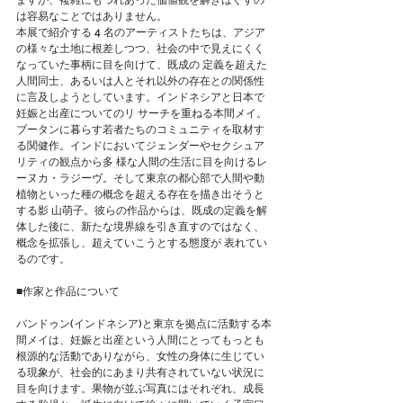
は容易なことではありません。
本展で紹介する 4 名のアーティストたちは、アジア
の様々な土地に根差しつつ、社会の中で見えにくく
なっていた事柄に目を向けて、既成の 定義を超えた
人間同士、あるいは人とそれ以外の存在との関係性
に言及しようとしています。インドネシアと日本で
妊娠と出産についてのリ サーチを重ねる本間メイ。
ブータンに暮らす若者たちのコミュニティを取材す
る関健作。インドにおいてジェンダーやセクシュア
リティの観点から多 様な人間の生活に目を向けるレ
ーヌカ・ラジーヴ。そして東京の都心部で人間や動
植物といった種の概念を超える存在を描き出そうと
する影 山萌子。彼らの作品からは、既成の定義を解
体した後に、新たな境界線を引き直すのではなく、
概念を拡張し、超えていこうとする態度が 表れてい
るのです。
■作家と作品について 
バンドゥン(インドネシア)と東京を拠点に活動する本
間メイは、妊娠と出産という人間にとってもっとも
根源的な活動でありながら、女性の身体に生じてい
る現象が、社会的にあまり共有されていない状況に
目を向けます。果物が並ぶ写真にはそれぞれ、成長