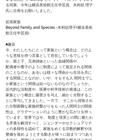
る同展、今年は横浜美術館主任学芸員、木村絵 理子
氏に企画をお願いしました。
拡張家族
Beyond Family and Species -木村絵理子(横浜美術
館主任学芸員)
■趣旨 
今、わたしたちにとって家族という概念は、どのよ
うな意味を持つ言葉として存在しているでしょう
か。親と子、兄弟姉妹といった血縁関係や、
配偶者や養子のように制度によって規定される関係
のことなのか。あるいは様々な理由から生活を共に
する関係ことなのか。いや、そもそも人 間同士でし
か家族という関係は結べないものなのでしょうか。
近代的な法制度や、医療や科学技術の発達は、この
家族という概念に厳密さを与え、細かく分類するこ
とに寄与してきました。一方で、 そこから排除され
た分類困難な家族的繋がりをもった人間同士の関係
性は、グラデーションのように豊かな広がりを持っ
ています。世界では今、 制度と現実との間に横たわ
る矛盾を解消すべく、ジェンダーやセクシュアリテ
ィの多様性を認めて、家族をめぐる宗教的解釈や法
整備を進め ようとする動きが徐々に始まりつつあり
ますが、複雑にもつれあった価値観を解きほぐすの