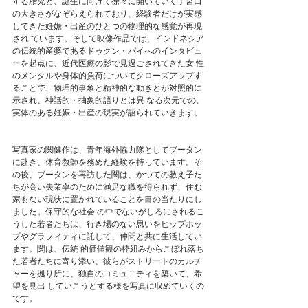
する胎児と、誕生に向けて徐々に開いていく子宮口
の大きさがなぞらえられており、経験者だけが実感
してきた妊娠・出産のひとつの物理的な感覚が再現
され ています。そして映像作品では、インドネシア
の伝統的産婆であるドゥクン・バイへのインタビュ
ーを起点に、近代医療の影で見過ごされてきた女 性
のメンタルや身体的負荷についてクローズアップす
ることで、物理的事象と精神的な動きとが対照的に
示され、神話的・抽象的語りとは異 なる次元での、
実体のある妊娠・出産の現実が語られていきます。
写真家の関健作は、青年海外協力隊としてブータン
に赴き、体育教師を務めた経験を持っています。そ
の後、ブータンを再訪した関は、かつての教え子た
ちが高い失業率のために満足な職を得られず、住む
家もない現状に置かれていることを目の当たりにし
ました。保守的な社会 の中でないがしろにされるこ
うした若者たちは、行き場のない思いをヒップホッ
プやグラフィティに託して、仲間と共に生活してい
ます。関は、伝統 的価値観の枠組みからこぼれ落ち
た若者たちに寄り添い、彼らがストリートのカルチ
ャーを拠り所に、独自のコミュニティを築いて、希
望を見出 していこうとする様を写真に収めていくの
です。