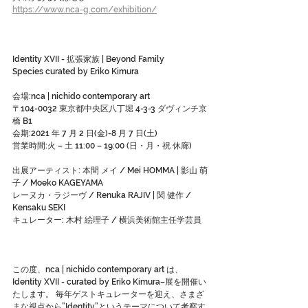
https://www.nca-g.com/exhibition/
Identity XVII - 拡張家族 | Beyond Family
Species curated by Eriko Kimura
会場:nca | nichido contemporary art
〒104-0032 東京都中央区八丁堀 4-3-3 ダヴィンチ京
橋 B1
会期:2021 年 7 月 2 日(金)-8 月 7 日(土) 
営業時間:火 – 土 11:00 – 19:00 (日・月・祝 休廊)
出展アーティスト: 本間 メイ / Mei HOMMA | 影山 萌
子 / Moeko KAGEYAMA
レーヌカ・ラジーヴ / Renuka RAJIV | 関 健作 / 
Kensaku SEKI
キュレーター: 木村 絵理子 / 横浜美術館主任学芸員
この度、nca | nichido contemporary art は、
Identity XVII - curated by Eriko Kimura–展を開催い
たします。 毎年ゲストキュレーターを迎え、さまざ
まな視点から”Identity”というテーマについて考察す