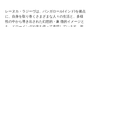
レーヌカ・ラジーヴは、バンガロール(インド)を拠点
に、自身を取り巻くさまざまな人々の生活と、多様
性の中から導き出された幻想的・象 徴的イメージと
を、ドローイングや布を使って表現しています。画
面いっぱいに描かれる親密な関係にある人と過ごす
艶めかしい時間。そしてジェ ンダーやセクシュアリ
ティを超えて、さらには人間という種の身体的特徴
からも自由な霊性とも呼ぶべき存在が躍動する作品
世界。そこにはお そらく、現実社会の厳しさや矛盾
に対して向けられるのとは対照的な、自由な内的世
界が広がっています。
影山萌子は、自然と人工物とが入り混じった世界
に、ときおり二枚貝などの水棲生物が登場する不条
理とも呼ぶべき風景画を描きます。 都心部に生まれ
育った影山にとって、首都高速や高層ビル群に囲ま
れた都会の景色と、樹木に覆われた山間部の景色と
の間には、何ら対 立する感覚はなく、境界線や差異
の曖昧な地続きの風景として見えていると語りま
す。洞窟の中で団欒するような何か、積み上がるク
ッショ ンのようなもの、四つ足で歩行する何者か
も、影山作品においては、もはや人間と水棲生物と